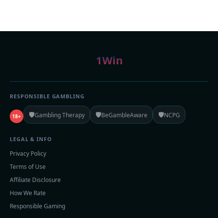
1Win
RESPONSIBLE GAMBLING
🛡️
🛡️
🛡️
Gambling Therapy
BeGambleAware
NCPG
18+
LEGAL & INFO
Privacy Policy
Terms of Use
Affiliate Disclosure
How We Rate
Responsible Gaming