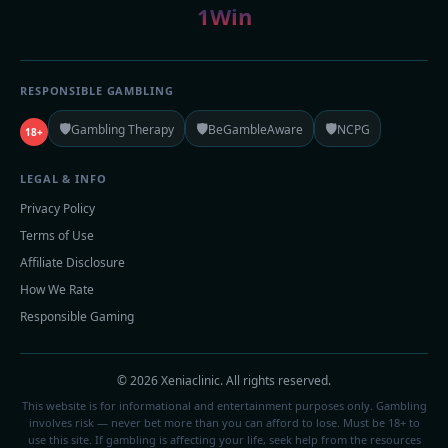
1Win
RESPONSIBLE GAMBLING
🛡️
🛡️
🛡️
Gambling Therapy
BeGambleAware
NCPG
18+
LEGAL & INFO
Privacy Policy
Terms of Use
Affiliate Disclosure
How We Rate
Responsible Gaming
© 2026 Xeniaclinic. All rights reserved.
This website is for informational and entertainment purposes only. Gambling
involves risk — never bet more than you can afford to lose. Must be 18+ to
use this site. If gambling is affecting your life, seek help from the resources