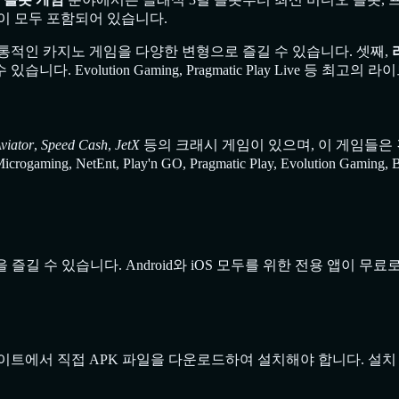
등 인기 슬롯이 모두 포함되어 있습니다.
전통적인 카지노 게임을 다양한 변형으로 즐길 수 있습니다. 셋째,
 Evolution Gaming, Pragmatic Play Live 등 
viator
,
Speed Cash
,
JetX
등의 크래시 게임이 있으며, 이 게임들은
NetEnt, Play'n GO, Pragmatic Play, Evolution Gami
즐길 수 있습니다. Android와 iOS 모두를 위한 전용 앱이 
in 공식 웹사이트에서 직접 APK 파일을 다운로드하여 설치해야 합니다. 