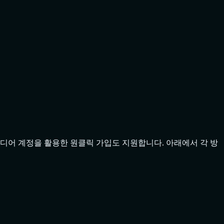
 미디어 계정을 활용한 원클릭 가입도 지원합니다. 아래에서 각 방