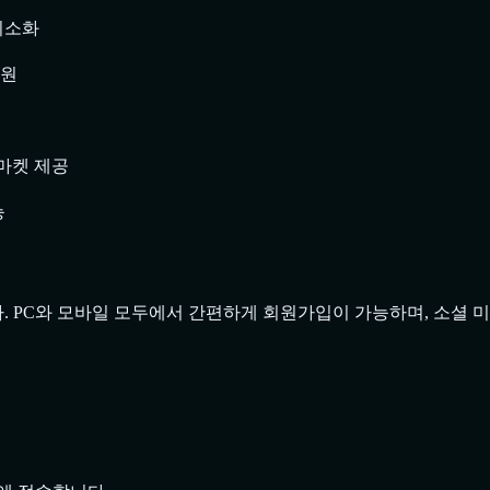
최소화
지원
 마켓 제공
능
습니다. PC와 모바일 모두에서 간편하게 회원가입이 가능하며, 소셜