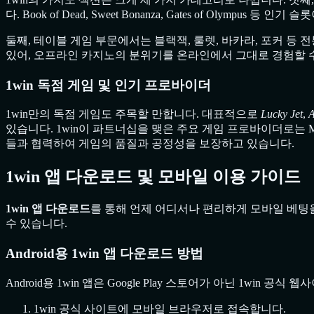
다. Book of Dead, Sweet Bonanza, Gates of Olympus 
둘째, 테이블 게임 부문에서는 블랙잭, 룰렛, 바카라, 포커 등 
있어, 오프라인 카지노의 분위기를 온라인에서 그대로 경험할 수 있습니다.
1win 독점 게임 및 인기 프로바이더
1win만의 독점 게임도 주목할 만합니다. 대표적으로
Lucky Jet
,
A
있습니다. 1win이 파트너십을 맺은 주요 게임 프로바이더로는 Microgaming, 
들과 협력하여 게임의 품질과 공정성을 보장하고 있습니다.
1win 앱 다운로드 및 모바일 이용 가이드
1win 앱 다운로드
를 통해 언제 어디서나 편리하게 모바일 베팅을 
수 있습니다.
Android용 1win 앱 다운로드 방법
Android용 1win 앱은 Google Play 스토어가 아닌 1w
1win 공식 사이트에 모바일 브라우저로 접속합니다.