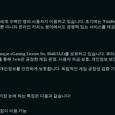
전 세계 수백만 명의 사용자가 이용하고 있습니다. 초기에는 'Firs
성뿐 아니라 온라인 카지노 분야에서도 경쟁력 있는 서비스를 제공
Curaçao eGaming License No. 8048/JAZ)를 보유하고
통해 1win은 공정한 게임 운영, 사용자 자금 보호, 개인정보 보
거래와 개인정보를 안전하게 보호합니다. 독립적인 게임 공정성 검증
 가장 눈에 띄는 특징은 다음과 같습니다:
 없이 이용 가능