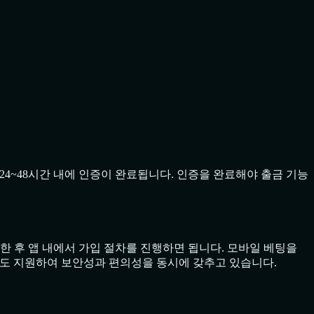
24~48시간 내에 인증이 완료됩니다. 인증을 완료해야 출금 기능
드한 후 앱 내에서 가입 절차를 진행하면 됩니다. 모바일 베팅을
기능도 지원하여 보안성과 편의성을 동시에 갖추고 있습니다.