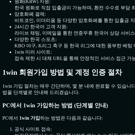
원화(KRW) 지원:
한국 원화로 직접 입출금이 가능하며, 환전 수수료 부담 
암호화폐 결제:
비트코인, 이더리움 등 다양한 암호화폐를 통한 입출금 
24시간 한국어 고객 지원:
라이브 채팅, 이메일을 통한 연중무휴 한국어 상담 서비스
다양한 한국 스포츠:
KBO 야구, K리그 축구 등 한국 리그에 대한 풍부한 베팅
1win 미러 사이트:
접속 제한 시 대체 URL을 통해 안정적인 서비스 접근 가
1win 회원가입 방법 및 계정 인증 절차
1win 가입 절차는 매우 간단하며, 몇 분 내에 완료할 수 있
법을 단계별로 안내해 드리겠습니다.
PC에서 1win 가입하는 방법 (단계별 안내)
PC에서
1win 가입
하는 방법은 다음과 같습니다:
공식 사이트 접속: